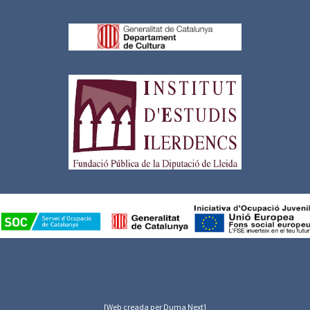
[Web creada per Duma Next]