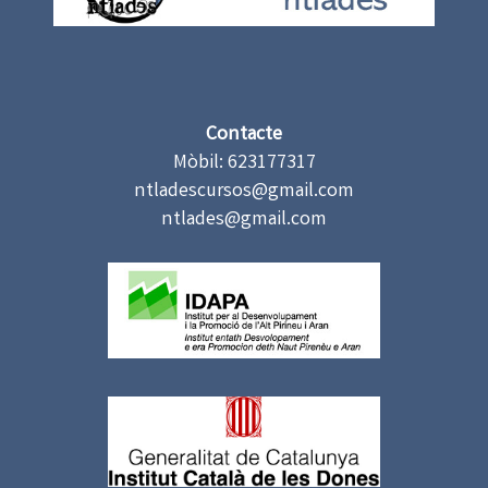
Contacte
Mòbil: 623177317
ntladescursos@gmail.com
ntlades@gmail.com