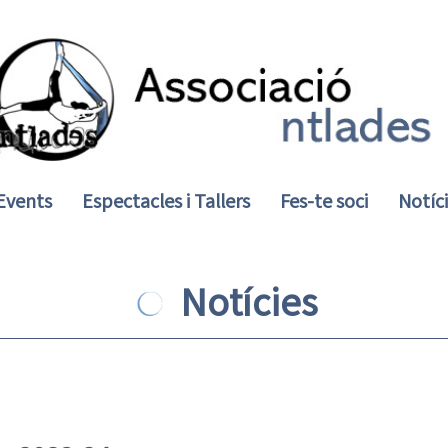
Events
Espectacles i Tallers
Fes-te soci
Notíc
Notícies