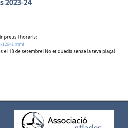
es 2023-24
r preus i horaris:
ts-12641.html
es
el 18 de setembre! No et quedis sense la teva plaça!