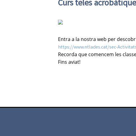
Curs teles acrobàtiqu
Entra a la nostra web per descobri
https://www.ntlades.cat/sec-Activita
Recorda que
comencem
les
class
Fins aviat!